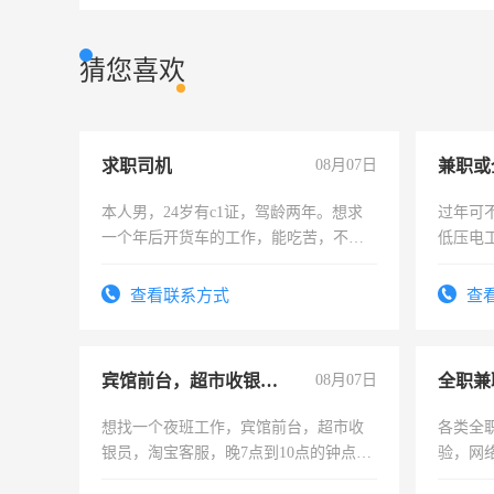
猜您喜欢
求职司机
08月07日
本人男，24岁有c1证，驾龄两年。想求
过年可
一个年后开货车的工作，能吃苦，不怕
低压电
加班。
查看联系方式
查
宾馆前台，超市收银员，淘宝客服
08月07日
全职兼
想找一个夜班工作，宾馆前台，超市收
各类全
银员，淘宝客服，晚7点到10点的钟点
验，网
工，麻烦看到的老板加我微信聊，手机
队长，