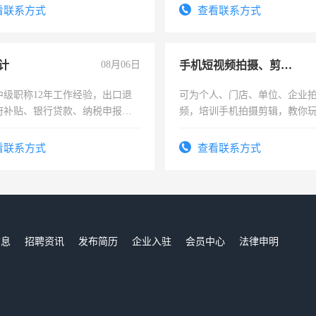
压电工证和十几年工作经验
看联系方式
查看联系方式
计
08月06日
手机短视频拍摄、剪辑、抖音快手
中级职称12年工作经验，出口退
可为个人、门店、单位、企业
府补贴、银行贷款、纳税申报、
频，培训手机拍摄剪辑，教你
公司策划，设建新账，理乱账业
可为个人、门店、单位、企业
务咨询等业务。欲求兼职会计工
频，培训手机拍摄剪辑，教你
看联系方式
查看联系方式
音！你也可以成为拍摄达人！
成为拍摄达人！
信息
招聘资讯
发布简历
企业入驻
会员中心
法律申明
们