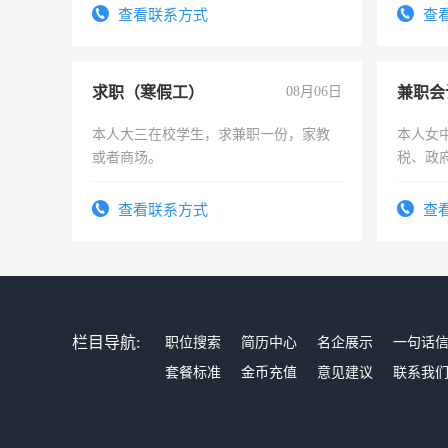
号同微信
有高低
查看联系方式
查
求职（寒假工）
08月06日
兼职会
本人大三在校学生，求兼职一份，家教
本人女
或者商场。
税、政
为各类
务，财
查看联系方式
查
作
栏目导航:
职位搜索
简历中心
名企展示
一句话
套餐标准
金币充值
意见建议
联系我