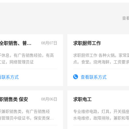
查
兼职或全职销售、普工、维修
08月07日
求职厨师工作
不休息，有广告销售经验，有高
求职厨师工作 各种火锅。家常
工证，网络管理员证
点。食堂。烧烤海鲜，工资要求6
上
看联系方式
查看联系方式
职销售类 保安
08月06日
求职电工
职兼职销售类，有广告销售经
专业维修电路，灯具，开关插
络管理员中级证书，保安类保安
水电维修，故障排除，兼职和
形象岗或幼儿园保安，维修水电