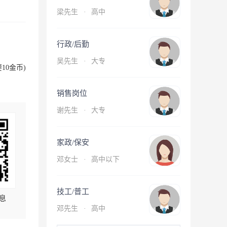
梁先生
·
高中
行政/后勤
吴先生
·
大专
10金币)
销售岗位
谢先生
·
大专
家政/保安
邓女士
·
高中以下
技工/普工
息
邓先生
·
高中